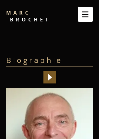
MARC
BROCHET
B i o g r a p h
ie