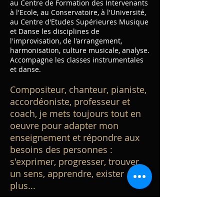
au Centre de Formation des Intervenants
à l'Ecole, au Conservatoire, à l'Université,
au Centre d'Etudes Supérieures Musique
et Danse les disciplines de
l'improvisation, de l'arrangement,
harmonisation, culture musicale, analyse.
Accompagne les classes instrumentales
et danse.
Compositeur, chanteur, pianiste,
accordéoniste, professeur et
coach, je mets toujours tout en
oeuvre pour adapter mon
enseignement et répondre aux
besoins des personnes :
s'exprimer, progresser, trouver
un sens, apprendre, exister
plus...
Auteur du livre "Chanter : une voie vers
soi".